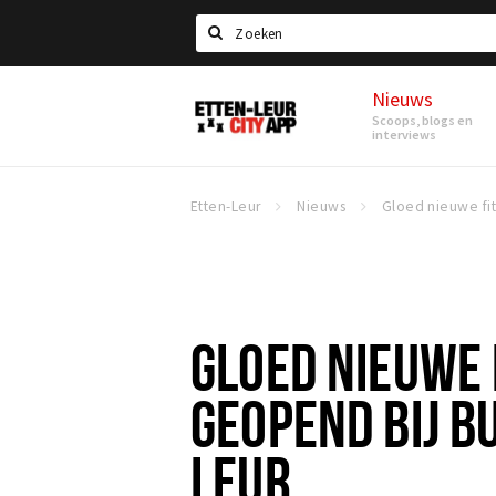
Search
Nieuws
Etten-
Scoops, blogs en
Leur
interviews
Etten-Leur
Nieuws
GLOED NIEUWE
GEOPEND BIJ BU
LEUR