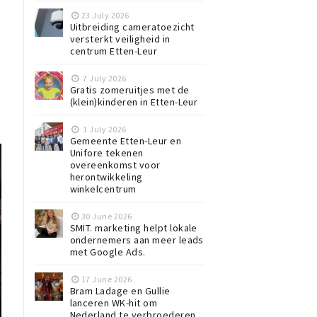
23 July 2026
Uitbreiding cameratoezicht
versterkt veiligheid in
centrum Etten-Leur
7 July 2026
Gratis zomeruitjes met de
(klein)kinderen in Etten-Leur
1 July 2026
Gemeente Etten-Leur en
Unifore tekenen
overeenkomst voor
herontwikkeling
winkelcentrum
30 June 2026
SMIT. marketing helpt lokale
ondernemers aan meer leads
met Google Ads.
17 June 2026
Bram Ladage en Gullie
lanceren WK-hit om
Nederland te verbroederen