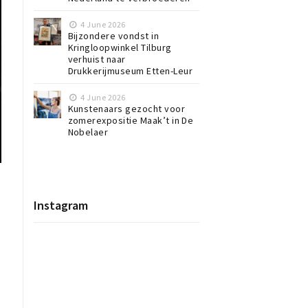
4 June 2026
Bijzondere vondst in
Kringloopwinkel Tilburg
verhuist naar
Drukkerijmuseum Etten-Leur
4 June 2026
Kunstenaars gezocht voor
zomerexpositie Maak’t in De
Nobelaer
Instagram