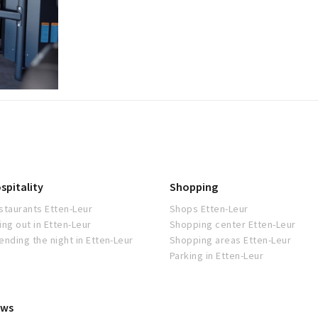
spitality
Shopping
staurants Etten-Leur
Shops Etten-Leur
ing out in Etten-Leur
Shopping center Etten-Leur
ending the night in Etten-Leur
Shopping areas Etten-Leur
Parking in Etten-Leur
ws