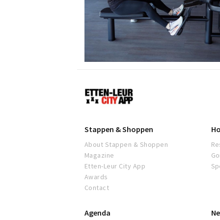
Etten-
Leur
Stappen & Shoppen
Ho
About Stappen & Shoppen
Re
Magazine
Go
Etten-Leur City App
Sp
Awards
Contact
Agenda
Ne