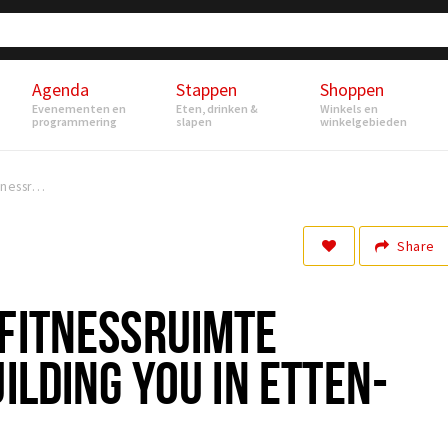
Agenda
Stappen
Shoppen
Evenementen en
Eten, drinken &
Winkels en
programmering
slapen
winkelgebieden
Gloed nieuwe fitnessruimte geopend bij Building You in Etten-Leur
Share
 FITNESSRUIMTE
ILDING YOU IN ETTEN-