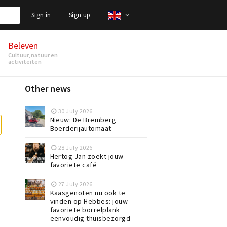
Sign in
Sign up
Beleven
Cultuur, natuur en
activiteiten
Other news
30 July 2026
Nieuw: De Bremberg
Boerderijautomaat
28 July 2026
Hertog Jan zoekt jouw
favoriete café
27 July 2026
Kaasgenoten nu ook te
vinden op Hebbes: jouw
favoriete borrelplank
eenvoudig thuisbezorgd