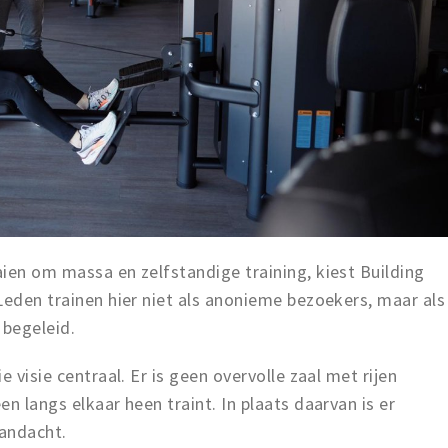
ien om massa en zelfstandige training, kiest Building
Leden trainen hier niet als anonieme bezoekers, maar als
begeleid.
 visie centraal. Er is geen overvolle zaal met rijen
n langs elkaar heen traint. In plaats daarvan is er
aandacht.