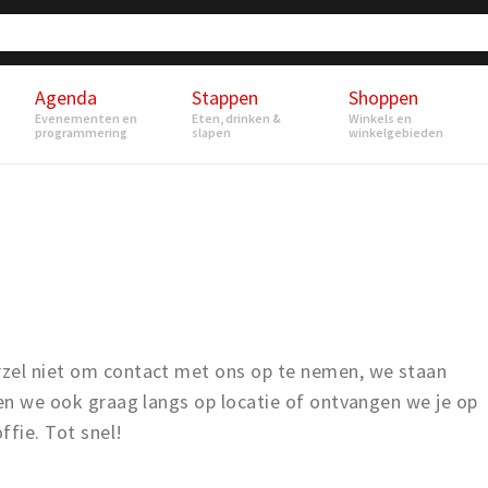
Agenda
Stappen
Shoppen
Evenementen en
Eten, drinken &
Winkels en
programmering
slapen
winkelgebieden
rzel niet om contact met ons op te nemen, we staan
men we ook graag langs op locatie of ontvangen we je op
fie. Tot snel!