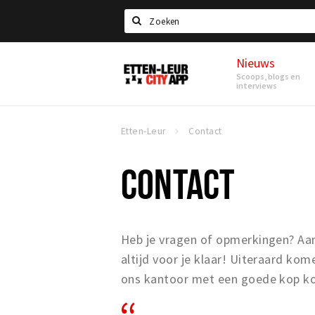
Search
Nieuws
Etten-
Scoops, blogs en
Leur
interviews
Etten-Leur
Contact
CONTACT
Heb je vragen of opmerkingen? Aa
altijd voor je klaar! Uiteraard ko
ons kantoor met een goede kop kof