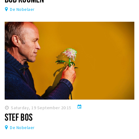
De Nobelaer
event
Saturday, 19 September 20:15
STEF BOS
De Nobelaer