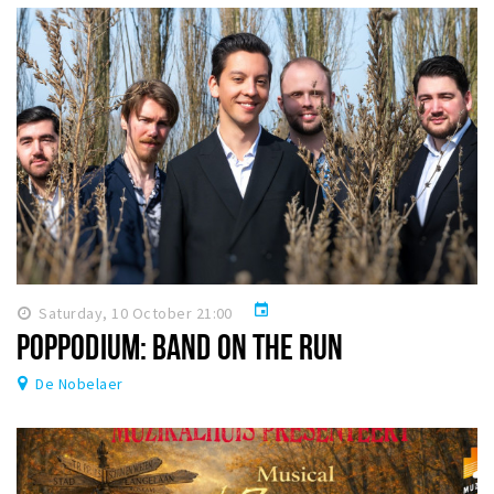
event
Saturday, 10 October 21:00
POPPODIUM: BAND ON THE RUN
De Nobelaer