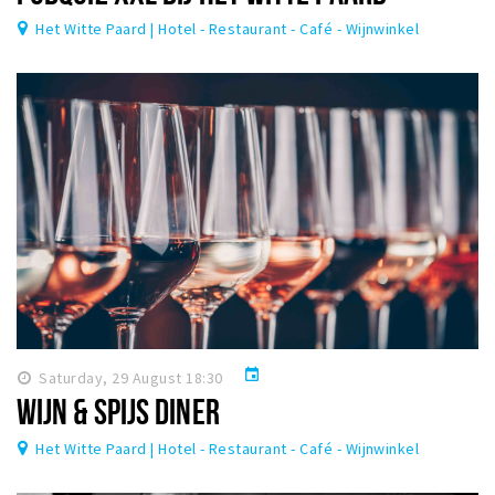
Het Witte Paard | Hotel - Restaurant - Café - Wijnwinkel
event
Saturday, 29 August 18:30
WIJN & SPIJS DINER
Het Witte Paard | Hotel - Restaurant - Café - Wijnwinkel