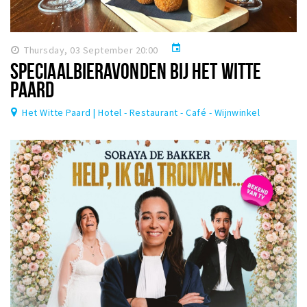
event
Thursday, 03 September 20:00
SPECIAALBIERAVONDEN BIJ HET WITTE
PAARD
Het Witte Paard | Hotel - Restaurant - Café - Wijnwinkel