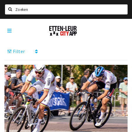
Search
Etten-
Home
Leur
Agenda
Filter
Deals
Party pics
Nieuws, interviews & blogs
Eten
Drinken
Slapen
Recreatief
Winkels