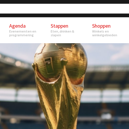
Agenda
Stappen
Shoppen
Evenementen en
Eten, drinken &
Winkels en
programmering
slapen
winkelgebieden