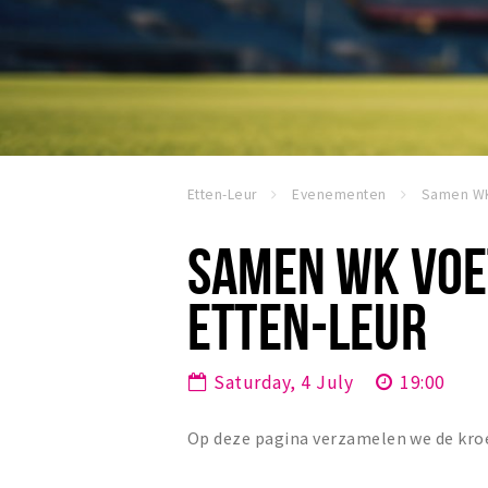
Etten-Leur
Evenementen
SAMEN WK VOET
ETTEN-LEUR
Saturday, 4 July
19:00
Op deze pagina verzamelen we de kroe